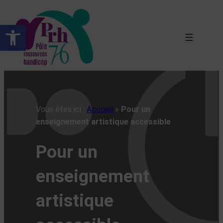
Aller
au
Ouvrir la barre d’outils
contenu
Vous êtes ici :
Accueil
»
Pour un
enseignement artistique accessible
Pour un
enseignement
artistique